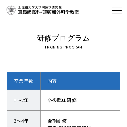
研修プログラム
TRAINING PROGRAM
卒業年数
内容
1～2年
卒後臨床研修
3～4年
後期研修