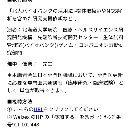
「北大バイオバンクの活用法 -検体取扱いやNGS解
析を含めた研究支援依頼など-」
演者：北海道大学病院 医療・ヘルスサイエンス研
究開発機構 先端診断技術開発センター 生体試料
管理室(バイオバンク)/ゲノム・コンパニオン診断研
究部門
畑中 佳奈子 先生
＊本講習会は日本専門医機構において、専門医更新
に必要な専門医共通講習（臨床研究・臨床試験）と
して1単位が取得できます。
■視聴方法
① こちらの
URL
をクリックしてください。
② Webex のHP の「参加する」をｸﾘｯｸ→ﾐｰﾃｨﾝｸﾞ番
号911 101 448